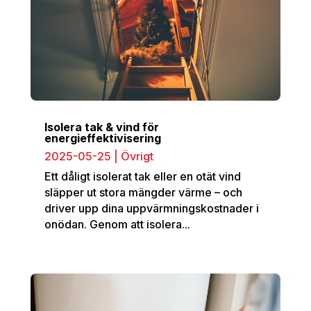
Isolera tak & vind för
energieffektivisering
2025-05-25
|
Övrigt
Ett dåligt isolerat tak eller en otät vind
släpper ut stora mängder värme – och
driver upp dina uppvärmningskostnader i
onödan. Genom att isolera...