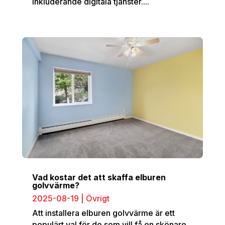
inkluderande digitala tjänster....
Vad kostar det att skaffa elburen
golvvärme?
2025-08-19
|
Övrigt
Att installera elburen golvvärme är ett
populärt val för de som vill få en skönare