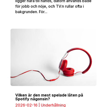
ligger nära till hands, datorn används både
för jobb och nöje, och TV:n rullar ofta i
bakgrunden. För...
Vilken är den mest spelade låten på
Spotify någonsin?
2026-02-16
|
Underhållning