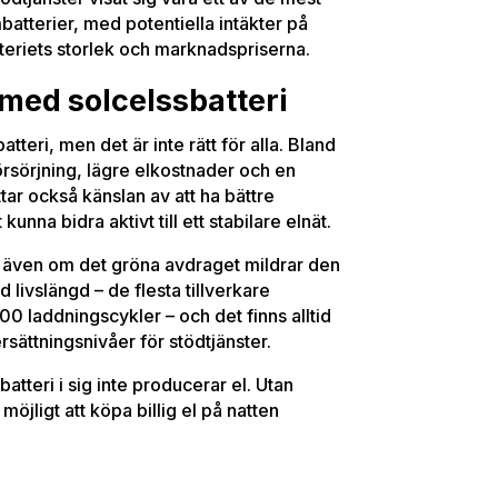
terier, med potentiella intäkter på
teriets storlek och marknadspriserna.
 med solcelssbatteri
atteri, men det är inte rätt för alla. Bland
örsörjning, lägre elkostnader och en
ar också känslan av att ha bättre
unna bidra aktivt till ett stabilare elnät.
n, även om det gröna avdraget mildrar den
 livslängd – de flesta tillverkare
0 laddningscykler – och det finns alltid
rsättningsnivåer för stödtjänster.
batteri i sig inte producerar el. Utan
 möjligt att köpa billig el på natten
.