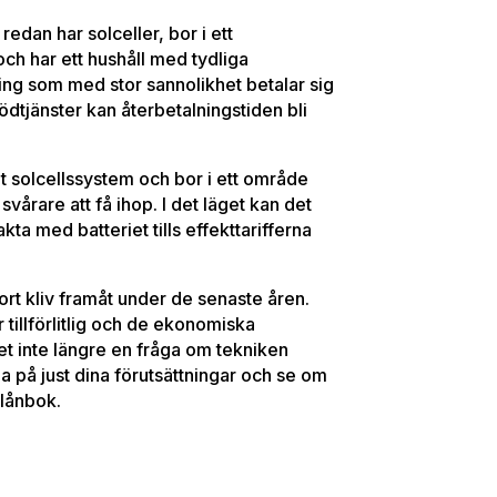
redan har solceller, bor i ett
ch har ett hushåll med tydliga
ring som med stor sannolikhet betalar sig
tödtjänster kan återbetalningstiden bli
t solcellssystem och bor i ett område
svårare att få ihop. I det läget kan det
kta med batteriet tills effekttarifferna
ort kliv framåt under de senaste åren.
r tillförlitlig och de ekonomiska
et inte längre en fråga om tekniken
a på just dina förutsättningar och se om
plånbok.