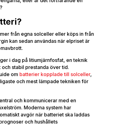
pengarna, eller är det fortfarande en
t?
tteri?
er från egna solceller eller köps in från
ergin kan sedan användas när elpriset är
römavbrott.
r i dag på litiumjärnfosfat, en teknik
 och stabil prestanda över tid.
guide om
batterier kopplade till solceller
,
nligaste och mest lämpade tekniken för
 elcentral och kommunicerar med en
 växelström. Moderna system har
matiskt avgör när batteriet ska laddas
rprognoser och hushållets