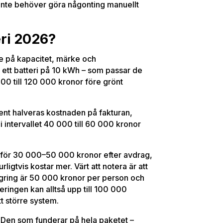
 inte behöver göra någonting manuellt
eri 2026?
de på kapacitet, märke och
r ett batteri på 10 kWh – som passar de
000 till 120 000 kronor före grönt
nt halveras kostnaden på fakturan,
 i intervallet 40 000 till 60 000 kronor
 för 30 000–50 000 kronor efter avdrag,
igtvis kostar mer. Värt att notera är att
agring är 50 000 kronor per person och
teringen kan alltså upp till 100 000
tt större system.
. Den som funderar på hela paketet –