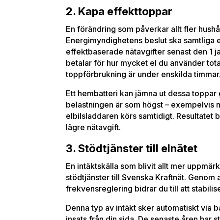
2. Kapa effekttoppar
En förändring som påverkar allt fler hushåll
Energimyndighetens beslut ska samtliga el
effektbaserade nätavgifter senast den 1 ja
betalar för hur mycket el du använder tota
toppförbrukning är under enskilda timmar
Ett hembatteri kan jämna ut dessa toppar g
belastningen är som högst – exempelvis n
elbilsladdaren körs samtidigt. Resultatet 
lägre nätavgift.
3. Stödtjänster till elnätet
En intäktskälla som blivit allt mer uppmär
stödtjänster till Svenska Kraftnät. Genom att
frekvensreglering bidrar du till att stabilis
Denna typ av intäkt sker automatiskt via 
insats från din sida. De senaste åren har s