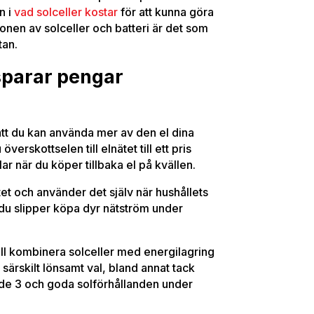
n i
vad solceller kostar
för att kunna göra
onen av solceller och batteri är det som
tan.
 sparar pengar
tt du kan använda mer av den el dina
överskottselen till elnätet till ett pris
ar när du köper tillbaka el på kvällen.
ttet och använder det själv när hushållets
 du slipper köpa dyr nätström under
ll kombinera solceller med energilagring
 särskilt lönsamt val, bland annat tack
åde 3 och goda solförhållanden under