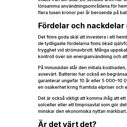
lönsamma användningsområdena för hembat
flera tusen kronor per år beroende på bat
Fördelar och nackdelar
Det finns goda skäl att investera i ett hemb
de tydligaste fördelarna finns ökad självf
trygghet vid strömavbrott. Många uppskatt
kontroll över sin energianvändning och att k
På minussidan står den initiala kostnade
avsevärt. Batterier har också en begränsad
garanterar ungefär 10 år eller 5 000–10 00
en osäkerhet kring framtida elpriser och e
Det är också viktigt att komma ihåg att ett 
solceller eller ett timprisavtal som gör det
minskar den ekonomiska nyttan märkbart
Är det värt det?