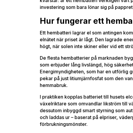
kvarstår: är ett hembatteri verkligen värt 
investering som bara lönar sig på pappre
Hur fungerar ett hemba
Ett hembatteri lagrar el som antingen komm
elnätet när priset är lågt. Den lagrade en
högt, när solen inte skiner eller vid ett st
De flesta hembatterier på marknaden bygge
som erbjuder lång livslängd, hög säkerhet
Energimyndigheten, som har en utförlig 
pekar på just litiumjärnfosfat som den va
hemmabruk.
I praktiken kopplas batteriet till husets
växelriktare som omvandlar likström till
dessutom inbyggd smart styrning som auto
och laddas ur – baserat på elpriser, väde
förbrukningsmönster.