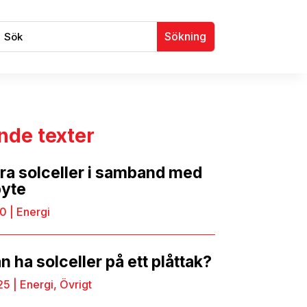
nde texter
era solceller i samband med
byte
10
|
Energi
 ha solceller på ett plåttak?
25
|
Energi
,
Övrigt