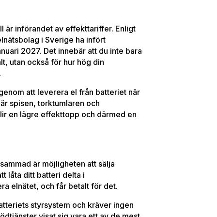
 är införandet av effekttariffer. Enligt
nätsbolag i Sverige ha infört
nuari 2027. Det innebär att du inte bara
lt, utan också för hur hög din
.
enom att leverera el från batteriet när
är spisen, torktumlaren och
blir en lägre effekttopp och därmed en
ksammad är möjligheten att sälja
 låta ditt batteri delta i
era elnätet, och får betalt för det.
batteriets styrsystem och kräver ingen
tödtjänster visat sig vara ett av de mest