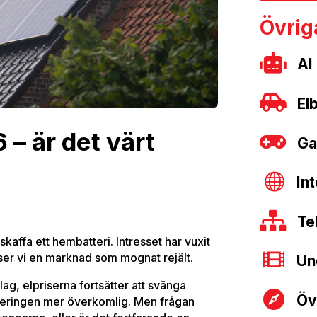
Övri

AI

Elb
– är det värt

Ga

In

Te
skaffa ett hembatteri. Intresset har vuxit

ser vi en marknad som mognat rejält.
Un
bolag, elpriserna fortsätter att svänga

Öv
steringen mer överkomlig. Men frågan