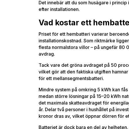
Det innebär att du som husägare i princip
efter installationen.
Vad kostar ett hembatt
Priset för ett hembatteri varierar beroen
installationskostnad. Som riktmärke ligge
flesta normalstora villor – på ungefär 80 
avdrag.
Tack vare det gröna avdraget på 50 proce
vilket gör att den faktiska utgiften hamnar
för ett mellansegmentsbatteri.
Mindre system på omkring 5 kWh kan fås
medan större lösningar på 15–20 kWh naturl
det maximala skatteavdraget för energil
år. Delar två personer i hushållet på inves
kronor dras av, vilket öppnar dörren för e
Batteriet är dock bara en del av helheten