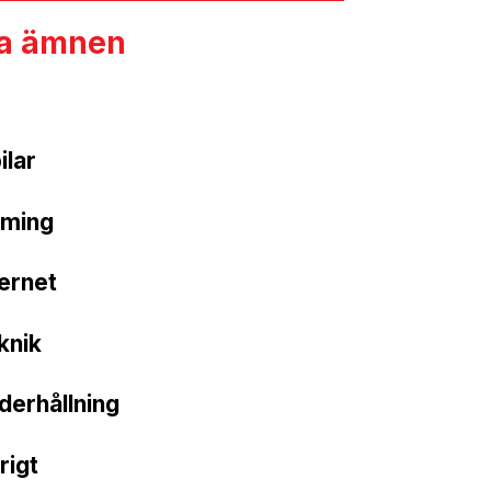
ga ämnen
ilar
ming
ternet
knik
derhållning
rigt