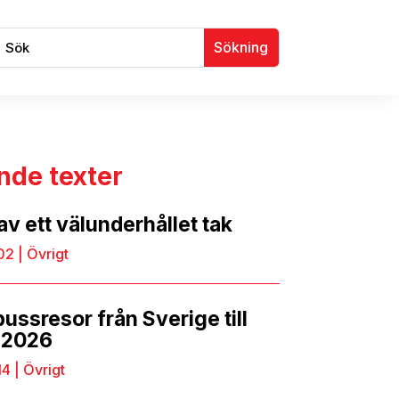
nde texter
av ett välunderhållet tak
02
|
Övrigt
 bussresor från Sverige till
 2026
14
|
Övrigt