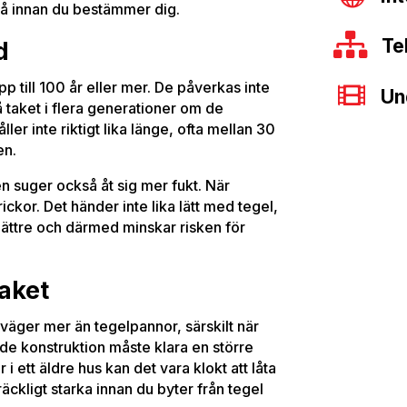
på innan du bestämmer dig.

Te
d
p till 100 år eller mer. De påverkas inte

Un
å taket i flera generationer om de
ler inte riktigt lika länge, ofta mellan 30
en.
en suger också åt sig mer fukt. När
ickor. Det händer inte lika lätt med tegel,
ättre och därmed minskar risken för
taket
 väger mer än tegelpannor, särskilt när
nde konstruktion måste klara en större
 ett äldre hus kan det vara klokt att låta
ckligt starka innan du byter från tegel