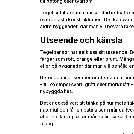
till betong eller tvärtom.
Tegel är lättare och passar därför bättre på
överbelasta konstruktionen. Det kan vara
äldre byggnader, där man vill bevara tak
Utseende och känsla
Tegelpannor har ett klassiskt utseende. De
färger som rött, orange eller brunt. Många
eller på byggnader där man vill behålla en t
Betongpannor ser mer moderna och jämna 
– till exempel svart, grått eller mörkblått 
nybyggda hus.
Det är också värt att tänka på hur material
naturligt och får en patina som många ty
eller bli fläckigt efter många år, särskilt
fuktig.