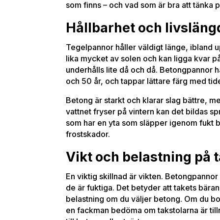
som finns – och vad som är bra att tänka 
Hållbarhet och livsläng
Tegelpannor håller väldigt länge, ibland up
lika mycket av solen och kan ligga kvar p
underhålls lite då och då. Betongpannor hål
och 50 år, och tappar lättare färg med tid
Betong är starkt och klarar slag bättre, m
vattnet fryser på vintern kan det bildas spr
som har en yta som släpper igenom fukt b
frostskador.
Vikt och belastning på 
En viktig skillnad är vikten. Betongpannor
de är fuktiga. Det betyder att takets bära
belastning om du väljer betong. Om du bor i
en fackman bedöma om takstolarna är tillrä