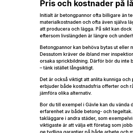
Pris och kostnader på l
Initialt är betongpannor ofta billigare än 
materialkostnaden och ofta även själva lä
att producera och lägga. På sikt kan dock t
eftersom livslängden är längre och underhå
Betongpannor kan behöva bytas ut eller m
Dessutom kräver de ibland mer inspektion, s
orsaka sprickbildning. Därför bör du inte 
– tänk istället långsiktigt.
Det är också viktigt att anlita kunniga och
erbjuder både kostnadsfria offerter och råd
jämföra olika alternativ.
Bor du till exempel i Gävle kan du vända di
erfarenhet av både betong- och tegeltak. 
takläggare i andra städer, som exempelvis
viktigaste är att välja ett företag som jo
ge tydliga garantier på både arbete och m