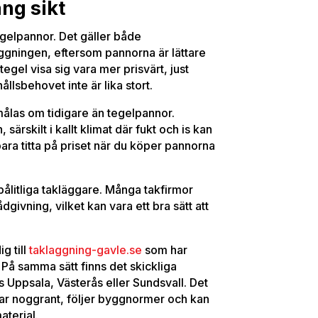
ång sikt
tegelpannor. Det gäller både
ggningen, eftersom pannorna är lättare
egel visa sig vara mer prisvärt, just
llsbehovet inte är lika stort.
ålas om tidigare än tegelpannor.
ärskilt i kallt klimat där fukt och is kan
bara titta på priset när du köper pannorna
 pålitliga takläggare. Många takfirmor
givning, vilket kan vara ett bra sätt att
g till
taklaggning-gavle.se
som har
På samma sätt finns det skickliga
 Uppsala, Västerås eller Sundsvall. Det
bbar noggrant, följer byggnormer och kan
aterial.