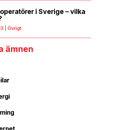
peratörer i Sverige – vilka
?
13
|
Övrigt
ga ämnen
ilar
ergi
ming
ternet