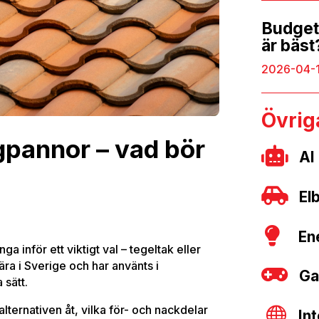
Budgeto
är bäst
2026-04-
Övri
gpannor – vad bör

AI

Elb

En
ga inför ett viktigt val – tegeltak eller
ra i Sverige och har använts i

Ga
 sätt.
alternativen åt, vilka för- och nackdelar

In