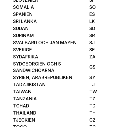
SOMALIA
SO
SPANIEN
ES
SRI LANKA
LK
SUDAN
SD
SURINAM
SR
SVALBARD OCH JAN MAYEN
SJ
SVERIGE
SE
SYDAFRIKA
ZA
SYDGEORGIEN OCH S
GS
SANDWICHÖARNA
SYRIEN, ARABREPUBLIKEN
SY
TADZJIKISTAN
TJ
TAIWAN
TW
TANZANIA
TZ
TCHAD
TD
THAILAND
TH
TJECKIEN
CZ
TOGO
TG