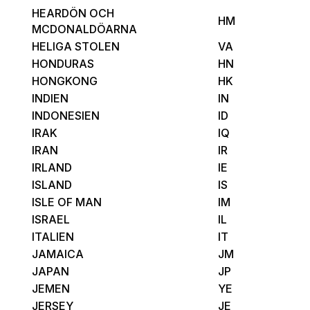
HEARDÖN OCH
HM
MCDONALDÖARNA
HELIGA STOLEN
VA
HONDURAS
HN
HONGKONG
HK
INDIEN
IN
INDONESIEN
ID
IRAK
IQ
IRAN
IR
IRLAND
IE
ISLAND
IS
ISLE OF MAN
IM
ISRAEL
IL
ITALIEN
IT
JAMAICA
JM
JAPAN
JP
JEMEN
YE
JERSEY
JE