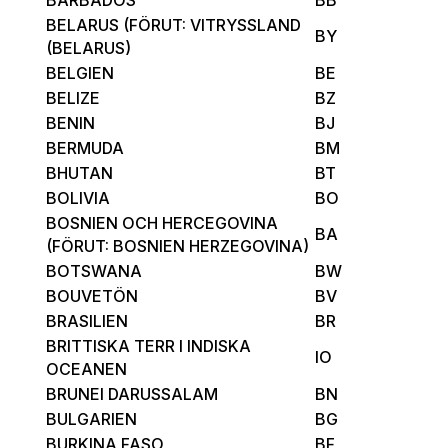
BELARUS (FÖRUT: VITRYSSLAND
BY
(BELARUS)
BELGIEN
BE
BELIZE
BZ
BENIN
BJ
BERMUDA
BM
BHUTAN
BT
BOLIVIA
BO
BOSNIEN OCH HERCEGOVINA
BA
(FÖRUT: BOSNIEN HERZEGOVINA)
BOTSWANA
BW
BOUVETÖN
BV
BRASILIEN
BR
BRITTISKA TERR I INDISKA
IO
OCEANEN
BRUNEI DARUSSALAM
BN
BULGARIEN
BG
BURKINA FASO
BF