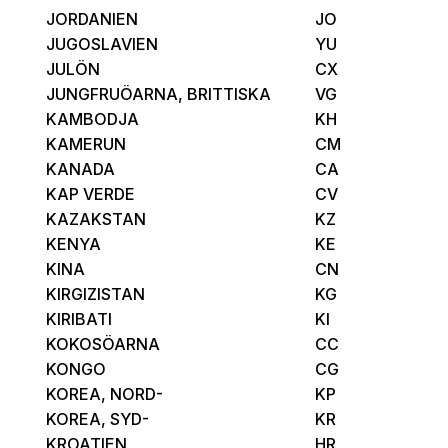
JORDANIEN
JO
JUGOSLAVIEN
YU
JULÖN
CX
JUNGFRUÖARNA, BRITTISKA
VG
KAMBODJA
KH
KAMERUN
CM
KANADA
CA
KAP VERDE
CV
KAZAKSTAN
KZ
KENYA
KE
KINA
CN
KIRGIZISTAN
KG
KIRIBATI
KI
KOKOSÖARNA
CC
KONGO
CG
KOREA, NORD-
KP
KOREA, SYD-
KR
KROATIEN
HR